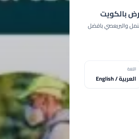
ض بالكويت
نمل والبريعصي بافضل
اللغة
العربية / English