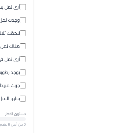
أرى نمل يس
وجدت نمل د
لاحظت تلالا
هناك نمل ط
أرى نمل في
يوجد رطوبة
جربت مبيدا
يظهر النمل
مستوى الخطر
0
من أصل 8 عنصر محدد