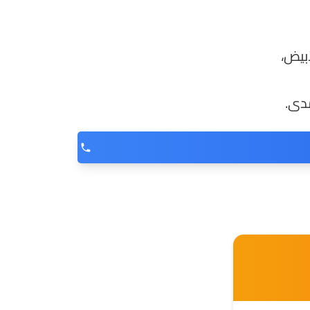
بيض،
مدى.