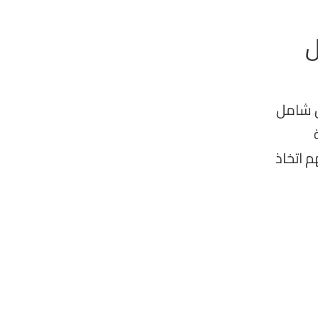
ل
ص شامل
م اتخاذ