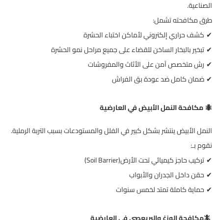
الصناعية
.
طرق مكافحته تشمل
:
كشف حراري إلكتروني لأماكن اختباء الحشرة
✔
تبخير بالبخار الساخن للقضاء على جميع مراحل نمو الحشرة
✔
رش متخصص آمن على الأثاث والمفروشات
✔
ضمان كامل ضد عودة بق الفراش
✔
مكافحة النمل الأبيض في العارضية
🐜
النمل الأبيض ينتشر بشكل كبير في الفلل والمستودعات بسبب التربة الرملية
.
نقوم بـ
:
تركيب حاجز كيميائي تحت الأرض
(Soil Barrier)
✔
حقن داخل الجدران والأبواب
✔
حماية كاملة تمتد لخمس سنوات
✔
🦎
مكافحة الوزغ والبريعصي في العارضية