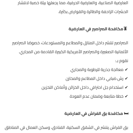
العارضية الصناعية، والعارضية الحرفية، مما يجعلها بيئة خصبة لانتشار
الحشرات الزاحفة والطائرة والقوارض بكثرة
.
🪳
مكافحة الصراصير في العارضية
الصراصير تنتشر داخل المنازل والمطاعم والمستودعات، خصوصًا الصراصير
الألمانية الصغيرة والصراصير الأمريكية الكبيرة القادمة من المجاري
.
نقوم بـ
:
معالجة جذرية للرطوبة والمجاري
✔
رش ضبابي داخل المطاعم والمخازن
✔
استخدام جل احترافي داخل الخزائن وأماكن التخزين
✔
خطة متابعة وضمان عدم العودة
✔
️
مكافحة بق الفراش في العارضية
🛏
بق الفراش ينتشر في الشقق السكنية، الفنادق، وسكن العمال في المناطق