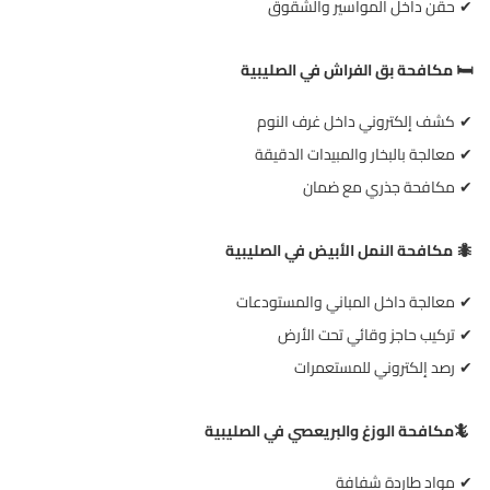
حقن داخل المواسير والشقوق
✔
️
مكافحة بق الفراش في الصليبية
🛏
كشف إلكتروني داخل غرف النوم
✔
معالجة بالبخار والمبيدات الدقيقة
✔
مكافحة جذري مع ضمان
✔
مكافحة النمل الأبيض في الصليبية
🐜
معالجة داخل المباني والمستودعات
✔
تركيب حاجز وقائي تحت الأرض
✔
رصد إلكتروني للمستعمرات
✔
🦎
مكافحة الوزغ والبريعصي في الصليبية
مواد طاردة شفافة
✔