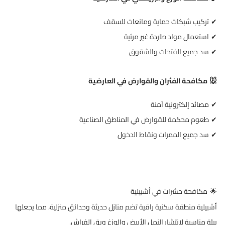
تركيب شبكات حماية ومانعات للسقف
✔
استعمال مواد طاردة غير مرئية
✔
سد جميع الفتحات والشقوق
✔
مكافحة الفئران والقوارض في العارضية
🐭
مصائد إلكترونية آمنة
✔
طعوم محكمة للقوارض في المناطق الصناعية
✔
سد جميع الممرات ونقاط الدخول
✔
مكافحة حشرات في أشبيلية
🌟
أشبيلية منطقة سكنية راقية تضم منازل حديثة وحدائق منزلية، مما يجعلها
بيئة مناسبة لانتشار النمل الأبيض والوزغ وبق الفراش
.