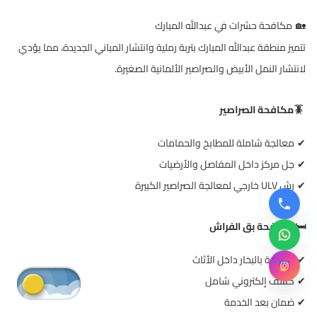
مكافحة حشرات في عبدالله المبارك
🏡
تتميز منطقة عبدالله المبارك بتربة رملية وانتشار المباني الجديدة، مما يؤدي
لانتشار النمل الأبيض والصراصير الألمانية الصغيرة
.
🪳
مكافحة الصراصير
معالجة شاملة للمطابخ والحمامات
✔
جل مركز داخل المفاصل والأرضيات
✔
رش
ULV
خارجي لمعالجة الصراصير الكبيرة
✔
️
مكافحة بق الفراش
🛏
معالجة بالبخار داخل الأثاث
✔
كشف إلكتروني شامل
✔
ضمان بعد الخدمة
✔