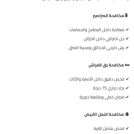
🪳
مكافحة الصراصير
معالجة داخل المطابخ والحمامات
✔
جل احترافي داخل الخزائن
✔
رش خارجي للحدائق ومحيط المنزل
✔
️
مكافحة بق الفراش
🛏
فحص دقيق داخل الأسرة والأثاث
✔
بخار حراري 75 درجة
✔
ضمان خطي ومتابعة دورية
✔
مكافحة النمل الأبيض
🐜
فحص شامل للتربة
✔