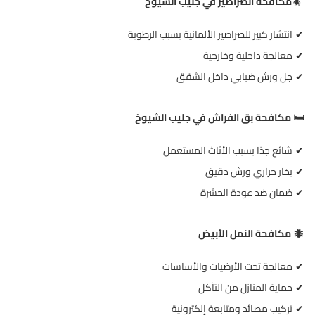
🪳
مكافحة الصراصير في جليب الشيوخ
انتشار كبير للصراصير الألمانية بسبب الرطوبة
✔
معالجة داخلية وخارجية
✔
جل ورش ضبابي داخل الشقق
✔
️
مكافحة بق الفراش في جليب الشيوخ
🛏
شائع جدًا بسبب الأثاث المستعمل
✔
بخار حراري ورش دقيق
✔
ضمان ضد عودة الحشرة
✔
مكافحة النمل الأبيض
🐜
معالجة تحت الأرضيات والأساسات
✔
حماية المنازل من التآكل
✔
تركيب مصائد ومتابعة إلكترونية
✔