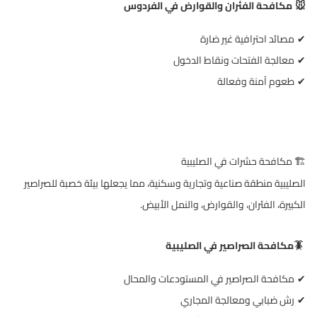
مكافحة الفئران والقوارض في الفردوس
🐭
مصائد احترافية غير ضارة
✔
معالجة الفتحات ونقاط الدخول
✔
طعوم آمنة وفعالة
✔
️
مكافحة حشرات في الصليبية
🏗
الصليبية منطقة صناعية وتجارية وسكنية، مما يجعلها بيئة خصبة للصراصير
الكبيرة، الفئران، والقوارض، والنمل الأبيض
.
🪳
مكافحة الصراصير في الصليبية
مكافحة الصراصير في المستودعات والمحال
✔
رش ضبابي ومعالجة المجاري
✔