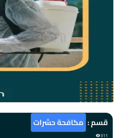
قسم :
مكافحة حشرات
311