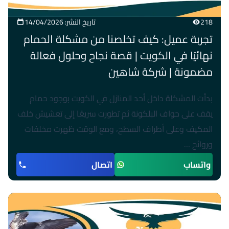
218
تاريخ النشر: 14/04/2026
تجربة عميل: كيف تخلصنا من مشكلة الحمام
نهائيًا في الكويت | قصة نجاح وحلول فعالة
مضمونة | شركة شاهين
بدأت المشكلة داخل أحد المنازل في الكويت بوجود حمام
يقف على حواف البلكونة ثم تطورت سريعًا إلى تعشيش خلف
المكيف وعلى أطراف السطح، ومع الوقت ظهرت مخلفات
وروائح …
واتساب
اتصال