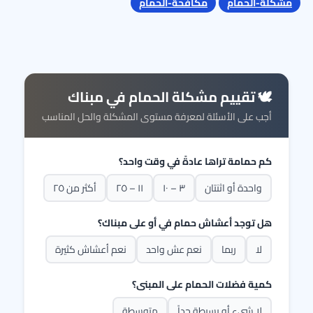
مشكلة-الحمام
مكافحة-الحمام
🕊️ تقييم مشكلة الحمام في مبناك
أجب على الأسئلة لمعرفة مستوى المشكلة والحل المناسب
كم حمامة تراها عادةً في وقت واحد؟
واحدة أو اثنتان
٣ – ١٠
١١ – ٢٥
أكثر من ٢٥
هل توجد أعشاش حمام في أو على مبناك؟
لا
ربما
نعم عش واحد
نعم أعشاش كثيرة
كمية فضلات الحمام على المبنى؟
لا شيء أو بسيطة جداً
متوسطة