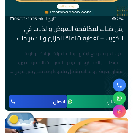
284
تاريخ النشر: 06/02/2026
رش ضباب لمكافحة البعوض والذباب في
الكويت – تغطية شاملة للمزارع والاستراحات
في الكويت ومع ارتفاع درجات الحرارة وزيادة الرطوبة
خصوصًا في المناطق الزراعية والاستراحات المفتوحة بيزيد
انتشار البعوض والذباب بشكل ملحوظ وده مش بس مزعج …
واتساب
اتصال