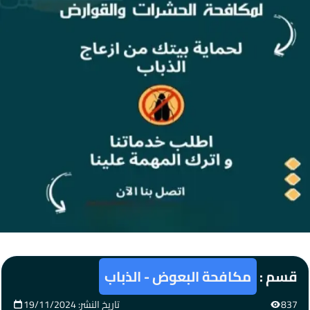
قسم :
مكافحة البعوض - الذباب
837
تاريخ النشر: 19/11/2024