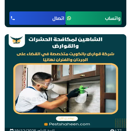
واتساب
اتصال
477
تاريخ النشر: 19/12/2025