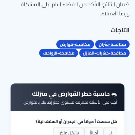
ضمان النتائج: التأكد من القضاء التام على المشكلة
ورضا العملاء.
التاجات
مكافحة-فئران
مكافحة-قوارض
مكافحة-حشرات-المنزل
مكافحة-الزواحف
🐀 حاسبة خطر القوارض في منزلك
أجب على الأسئلة لمعرفة مستوى خطر إصابتك بالقوارض
هل سمعت أصواتاً في الجدران أو السقف ليلاً؟
لا
أحياناً
بشكل متكرر