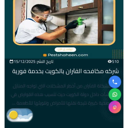
510
تاريخ النشر: 15/12/2025
شركه مكافحه الفئران بالكويت بخدمة فورية
تُعد مشكلة الفئران من أخطر المشكلات التي تواجه المنازل
والمنشآت داخل دولة الكويت حيث تتسبب هذه القوارض في
أضرار صحية كبيرة نتيجة نقلها للأمراض وتلويثها للأطعمة …