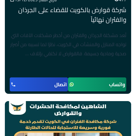
شركة قوارض بالكويت للقضاء على الجرذان
والفئران نهائياً
تُعد مشكلة الجرذان والفئران من أخطر مشكلات الآفات التي
تواجه المنازل والمنشآت في الكويت، نظرًا لما تسببه من أضرار
صحية ومادية جسيمة. فالقوارض لا تكتفي بإتلاف …
واتساب
اتصال