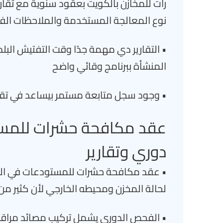
رات للمخازن بالكويت بعقود سنوية مع تقار
نوع المعالجة المستخدمة والملاحظات الفن
• التقارير دي مهمة جدًا وقت التفتيش البلد
المنشأة ببرنامج وقائي واضح
• وجود سجل متابعة مستمر بيساعد في تقي
عقد مكافحة حشرات للمس
دوري وتقارير
• عقد مكافحة حشرات للمستودعات في الك
لحالة المخزن ومحيطه الخارجي لأن كثير من ا
• الفحص الدوري يشمل تركيب مصائد مراقب