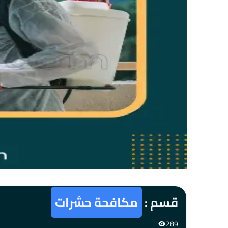
قسم :
مكافحة حشرات
289