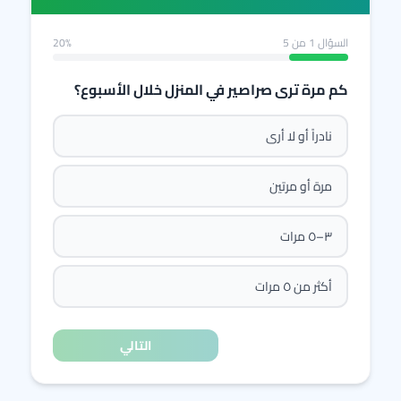
السؤال
1
من 5
20%
كم مرة ترى صراصير في المنزل خلال الأسبوع؟
نادراً أو لا أرى
مرة أو مرتين
٣–٥ مرات
أكثر من ٥ مرات
التالي