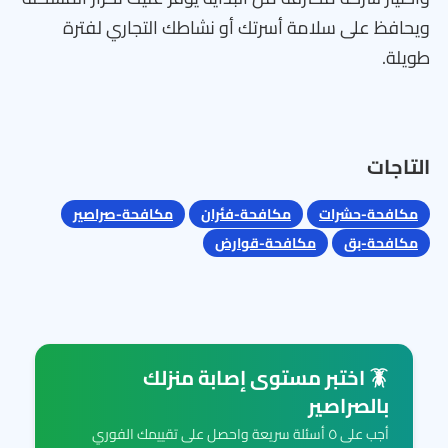
ويحافظ على سلامة أسرتك أو نشاطك التجاري لفترة
طويلة.
التاجات
مكافحة-حشرات
مكافحة-فئران
مكافحة-صراصير
مكافحة-بق
مكافحة-قوارض
🪳 اختبر مستوى إصابة منزلك
بالصراصير
أجب على ٥ أسئلة سريعة واحصل على تقييمك الفوري