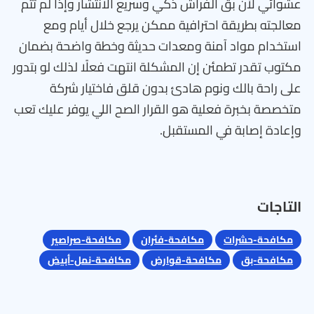
عشوائي لأن بق الفراش ذكي وسريع الانتشار وإذا لم تتم
معالجته بطريقة احترافية ممكن يرجع خلال أيام ومع
استخدام مواد آمنة ومعدات حديثة وخطة واضحة بضمان
مكتوب تقدر تطمئن إن المشكلة انتهت فعلًا لذلك لو بتدور
على راحة بالك ونوم هادئ بدون قلق فاختيار شركة
متخصصة بخبرة فعلية هو القرار الصح اللي يوفر عليك تعب
وإعادة إصابة في المستقبل.
التاجات
مكافحة-حشرات
مكافحة-فئران
مكافحة-صراصير
مكافحة-بق
مكافحة-قوارض
مكافحة-نمل-أبيض