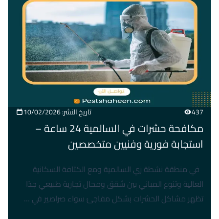
437
تاريخ النشر: 10/02/2026
مكافحة حشرات في السالمية 24 ساعة –
استجابة فورية وفنيين متخصصين
في منطقة نشطة زي السالمية ومع الكثافة السكانية
العالية وتنوع المباني بين شقق ومحال تجارية طبيعي جدًا
تظهر مشاكل الحشرات بشكل مفاجئ سواء صراصير في …