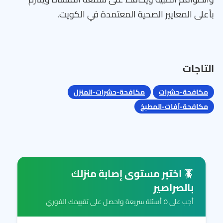
بأعلى المعايير الصحية المعتمدة في الكويت.
التاجات
مكافحة-حشرات
مكافحة-حشرات-المنزل
مكافحة-آفات-المطبخ
🪳 اختبر مستوى إصابة منزلك
بالصراصير
أجب على ٥ أسئلة سريعة واحصل على تقييمك الفوري