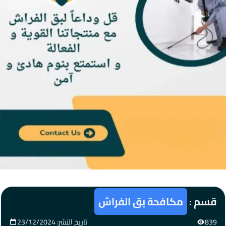
قسم :
مكافحة بق الفراش
839
تاريخ النشر: 23/12/2024