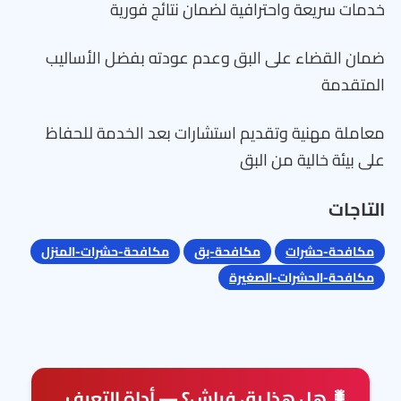
خدمات سريعة واحترافية لضمان نتائج فورية
ضمان القضاء على البق وعدم عودته بفضل الأساليب
المتقدمة
معاملة مهنية وتقديم استشارات بعد الخدمة للحفاظ
على بيئة خالية من البق
التاجات
مكافحة-حشرات
مكافحة-بق
مكافحة-حشرات-المنزل
مكافحة-الحشرات-الصغيرة
🐛 هل هذا بق فراش؟ — أداة التعرف