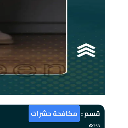
قسم :
مكافحة حشرات
763