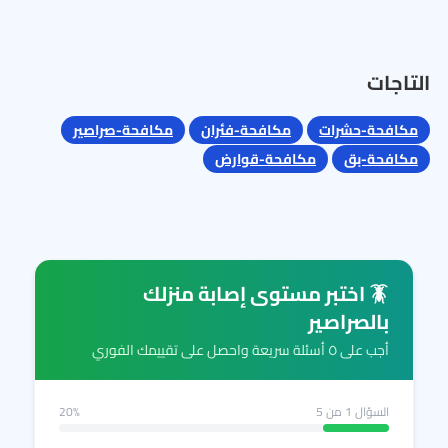
التاجات
مكافحة-حشرات
مكافحة-فئران
مكافحة-صراصير
مكافحة-بق
مكافحة-قوارض
🪳 اختبر مستوى إصابة منزلك
بالصراصير
أجب على ٥ أسئلة سريعة واحصل على تقييمك الفوري
السؤال
1
من 5
20%