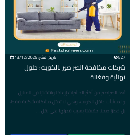
527
تاريخ النشر: 13/12/2025
شركات مكافحة الصراصير بالكويت: حلول
نهائية وفعّالة
تُعدّ الصراصير من أكثر الحشرات إزعاجًا وانتشارًا في المنازل
والمنشآت داخل الكويت، وهي لا تمثل مشكلة شكلية فقط،
بل خطرًا صحيًا حقيقيًا بسبب قدرتها على نقل …