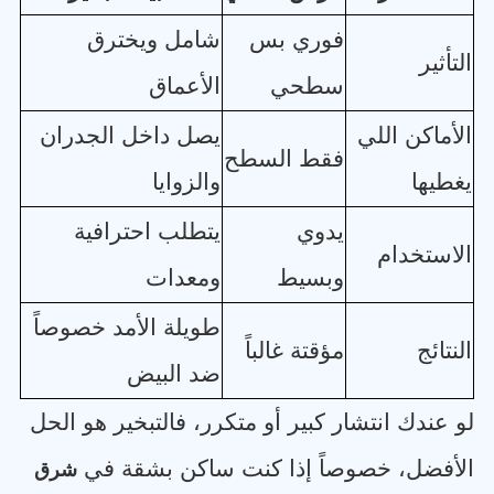
فوري بس
شامل ويخترق
التأثير
سطحي
الأعماق
الأماكن اللي
يصل داخل الجدران
فقط السطح
يغطيها
والزوايا
يدوي
يتطلب احترافية
الاستخدام
وبسيط
ومعدات
طويلة الأمد خصوصاً
النتائج
مؤقتة غالباً
ضد البيض
لو عندك انتشار كبير أو متكرر، فالتبخير هو الحل
الأفضل، خصوصاً إذا كنت ساكن بشقة في
شرق