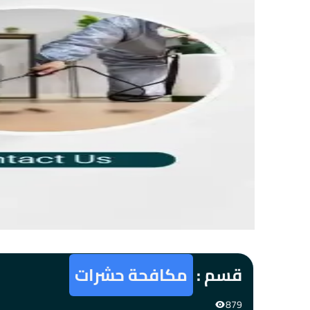
قسم :
مكافحة حشرات
879