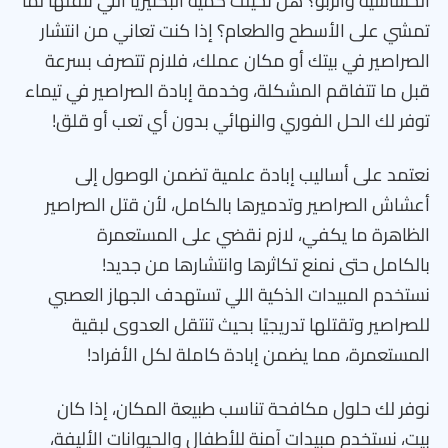
الحساسية والربو؟ هل تخيلت كمية البكتيريا اللي تنقلها لما
تمشي على الأسطح والطعام؟ إذا كنت تعاني من انتشار
الصراصير في بيتك أو مكان عملك، فلازم تتصرف بسرعة
قبل ما تتفاقم المشكلة، وخدمة إبادة الصراصير في تيماء
توفر لك الحل الفوري والنهائي بدون أي تعب أو قلق!
نعتمد على أساليب إبادة علمية تضمن الوصول إلى
أعشاش الصراصير وتدميرها بالكامل، لأن قتل الصراصير
الظاهرة ما يكفي، لازم نقضي على المستعمرة
بالكامل حتى نمنع تكاثرها وانتشارها من جديد!
نستخدم المبيدات الذكية اللي تستهدف الجهاز العصبي
للصراصير وتقتلها تدريجيًا بحيث تنتقل العدوى لبقية
المستعمرة، مما يضمن إبادة كاملة لكل الأفراد!
نوفر لك حلول مكافحة تناسب طبيعة المكان، إذا كان
بيت، نستخدم مبيدات آمنة للأطفال والحيوانات الأليفة،