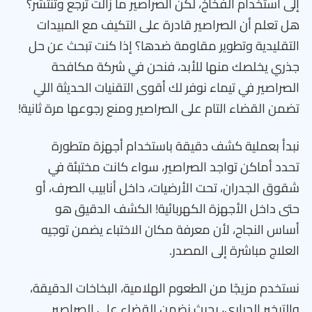
إلى استخدام الفخاخ، لكن الصراصير ما زالت ترجع وتنتشر؟
هل تعلم أن الصراصير قادرة على التكيف مع المبيدات
التقليدية وتطوير مقاومة ضدها؟ إذا كنت تبحث عن حل
جذري يخلصك منها للأبد، فنحن في شركة مكافحة
الصراصير في تيماء نوفر لك أقوى التقنيات الحديثة اللي
تضمن القضاء التام على الصراصير ومنع رجوعها مرة ثانية!
نبدأ بعملية كشف دقيقة باستخدام أجهزة متطورة
تحدد أماكن تواجد الصراصير، سواء كانت مختبئة في
شقوق الجدران، تحت الأرضيات، داخل أنابيب الصرف، أو
حتى داخل الأجهزة الكهربائية! الكشف الدقيق هو
أساس النجاح، لأن معرفة مكان الاختباء يضمن توجيه
العلاج مباشرة إلى المصدر.
نستخدم مزيجًا من الطعوم الهلامية، البخاخات الدقيقة،
والتبخير الحراري، بحيث نضمن القضاء على الصراصير