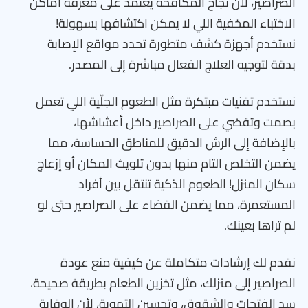
الصراصير، لأن نجاح المكافحة يعتمد على معرفة أماكن
الاختباء المخفية اللي لا يمكن اكتشافها بسهولة!
نستخدم أجهزة كشف متطورة تحدد مواقع الإصابة
بدقة لتوجيه العلاج الفعال مباشرة إلى المصدر.
نستخدم تقنيات مبتكرة مثل الطعوم الجلّية اللي تعمل
بصمت وتقضي على الصراصير داخل أعشاشها،
بالإضافة إلى الرش الدقيق للمناطق الحساسة، مما
يضمن التخلص التام منها بدون تلويث المكان أو إزعاج
سكان المنزل! الطعوم الذكية تنتقل بين أفراد
المستعمرة، مما يضمن القضاء على الصراصير حتى لو
لم تراها بعينك.
نقدم لك إرشادات متكاملة عن كيفية منع عودة
الصراصير إلى منزلك، مثل تخزين الطعام بطريقة صحيحة،
سد الفتحات والشقوق، وتحسين التهوية، لأن الوقاية