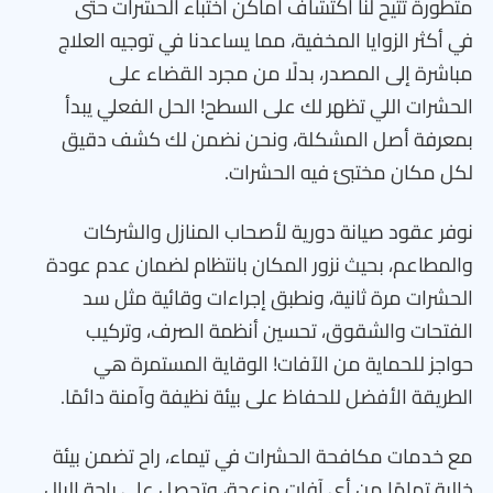
متطورة تتيح لنا اكتشاف أماكن اختباء الحشرات حتى
في أكثر الزوايا المخفية، مما يساعدنا في توجيه العلاج
مباشرة إلى المصدر، بدلًا من مجرد القضاء على
الحشرات اللي تظهر لك على السطح! الحل الفعلي يبدأ
بمعرفة أصل المشكلة، ونحن نضمن لك كشف دقيق
لكل مكان مختبئ فيه الحشرات.
نوفر عقود صيانة دورية لأصحاب المنازل والشركات
والمطاعم، بحيث نزور المكان بانتظام لضمان عدم عودة
الحشرات مرة ثانية، ونطبق إجراءات وقائية مثل سد
الفتحات والشقوق، تحسين أنظمة الصرف، وتركيب
حواجز للحماية من الآفات! الوقاية المستمرة هي
الطريقة الأفضل للحفاظ على بيئة نظيفة وآمنة دائمًا.
مع خدمات مكافحة الحشرات في تيماء، راح تضمن بيئة
خالية تمامًا من أي آفات مزعجة، وتحصل على راحة البال