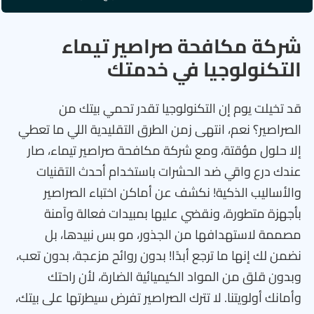
شركة مكافحة صراصير تيماء
التكنولوجيا في خدمتك
قد تخيلت يوم إن التكنولوجيا تقدر تحمي بيتك من
الصراصير؟ نعم، انتهى زمن الطرق التقليدية اللي ما تعطي
إلا حلول مؤقتة، ومع شركة مكافحة صراصير تيماء، صار
عندك درع واقي ضد الحشرات باستخدام أحدث التقنيات
والأساليب الذكية! نكشف عن أماكن اختباء الصراصير
بأجهزة متطورة، ونقضي عليها بمبيدات فعالة وآمنة
مصممة لاستهدافها من الجذور، مو بس نبيدها، بل
نضمن لك إنها ما ترجع أبدًا! بدون روائح مزعجة، بدون تعب،
وبدون قلق من المواد الكيميائية الضارة، لأن راحتك
وأمانك أولويتنا. لا تترك الصراصير تفرض سيطرتها على بيتك،