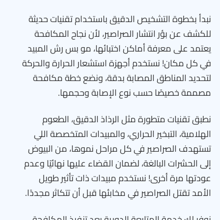
نبدأ بخطوة التشخيص الدقيق باستخدام تقنيات حديثة
للكشف عن بؤر انتشار الصراصير، لأن نجاح المكافحة
يعتمد على معرفة أماكن اختبائها، مو بس رش المبيد
في كل مكان! نستخدم أجهزة استشعار الحرارة والحركة
لتحديد المناطق المصابة بدقة، ونضع خطة مكافحة
مصممة خصيصًا حسب نوع الإصابة وحجمها.
نطبق تقنيات متطورة مثل الرذاذ الدقيق، الطعوم
الهلامية، التبخير الحراري، والمبيدات المتخصصة اللي
تستهدف الصراصير في كل مراحل نموها، من البيوض
إلى الحشرات البالغة، لضمان القضاء عليها نهائيًا وعدم
عودتها مرة أخرى! نستخدم مبيدات ذات تأثير طويل
الأمد تقتل الصراصير في مخابئها قبل أن تتكاثر مجددًا.
نوفر لك خدمة المتابعة الدورية بعد تنفيذ المكافحة،