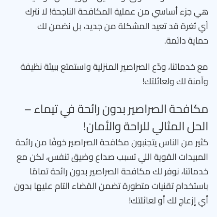
هي جزء أساسي من عملية المكافحة الناجحة! لا نترك
أي ثغرة قد تعيد المشكلة من جديد، بل نضمن لك
حماية دائمة.
مع خدماتنا، ودّع الصراصير المنزلية واستمتع ببيئة نظيفة
وآمنة لك ولعائلتك!
مكافحة الصراصير بدون رائحة في تيماء –
الحل المثالي للراحة والأمان!
كثير من الناس يتجنبون مكافحة الصراصير خوفًا من رائحة
المبيدات القوية اللي تسبب صداع وضيق تنفس، لكن مع
خدماتنا، نوفر لك مكافحة الصراصير بدون رائحة تمامًا
باستخدام تقنيات متطورة تضمن القضاء التام عليها بدون
أي إزعاج لك أو لعائلتك!