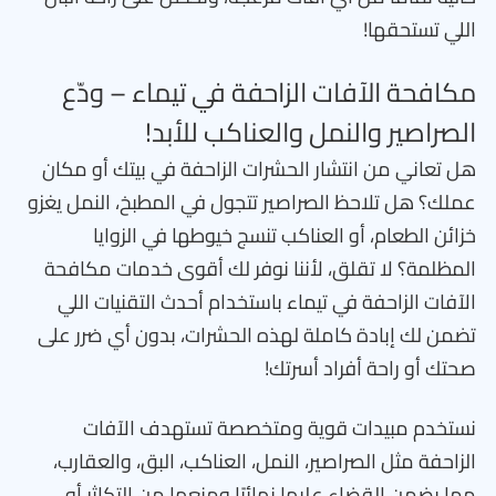
اللي تستحقها!
مكافحة الآفات الزاحفة في تيماء – ودّع
الصراصير والنمل والعناكب للأبد!
هل تعاني من انتشار الحشرات الزاحفة في بيتك أو مكان
عملك؟ هل تلاحظ الصراصير تتجول في المطبخ، النمل يغزو
خزائن الطعام، أو العناكب تنسج خيوطها في الزوايا
المظلمة؟ لا تقلق، لأننا نوفر لك أقوى خدمات مكافحة
الآفات الزاحفة في تيماء باستخدام أحدث التقنيات اللي
تضمن لك إبادة كاملة لهذه الحشرات، بدون أي ضرر على
صحتك أو راحة أفراد أسرتك!
نستخدم مبيدات قوية ومتخصصة تستهدف الآفات
الزاحفة مثل الصراصير، النمل، العناكب، البق، والعقارب،
مما يضمن القضاء عليها نهائيًا ومنعها من التكاثر أو