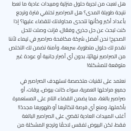
هل تعبت من تجربة حلول منزلية ومبيدات عادية ما تعطِ
نتيجة طويلة المدى؟ هل الصراصير تختفي فترة وترجع
بأعداد أكبر وكأنها تتحدى محاولاتك للقضاء عليها؟ إذا
كنت تبحث عن حل جذري وفعّال، فإنت وصلت للحل
الصحيح! نحن أفضل شركة مكافحة صراصير في تيماء لأننا
نقدم لك حلول متطورة، سريعة، وآمنة تضمن لك التخلص
من الصراصير نهائيًا، بدون أي أضرار جانبية أو عودة غير
متوقعة للمشكلة!
نعتمد على تقنيات متخصصة تستهدف الصراصير في
جميع مراحلها العمرية، سواء كانت بيوض، يرقات، أو
صراصير بالغة، مما يضمن القضاء التام على المستعمرة
بأكملها، ومنع أي فرصة لتكاثرها أو ظهورها مجددًا!
أغلب المبيدات العادية تقضي على الصراصير البالغة
فقط، لكن البيوض تفقس لاحقًا وترجع المشكلة من