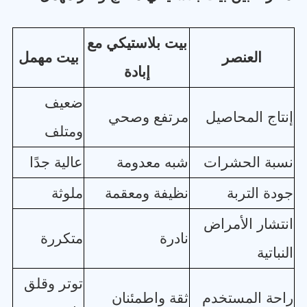
بيت بلاستيكي مع
العنصر
بيت مهمل
إبادة
ضعيف
إنتاج المحاصيل
مرتفع وصحي
ومتلف
نسبة الحشرات
شبه معدومة
عالية جدًا
جودة التربة
نظيفة ومعقمة
ملوثة
انتشار الأمراض
نادرة
متكررة
النباتية
توتر وقلق
راحة المستخدم
ثقة واطمئنان