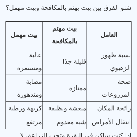
شنو الفرق بين بيت يهتم بالمكافحة وبيت مهمل؟
بيت مهتم
العامل
بيت مهمل
بالمكافحة
نسبة ظهور
عالية
قليلة جدًا
الزهيوي
ومستمرة
صحة
مصابة
ممتازة
المزروعات
ومتدهورة
رائحة المكان
منعشة ونظيفة
كريهة ورطبة
انتقال الأمراض
شبه معدوم
مرتفع
إذا كنت ساكن في النقرة وتحب الزراعة، لا