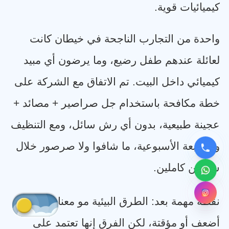
كيميائيات قوية
.
واحدة من التجارب الناجحة في خيطان كانت
لعائلة عندهم طفل رضيع، وما يرضون أي مبيد
كيميائي داخل البيت. تم الاتفاق مع الشركة على
خطة مكافحة باستخدام جل صراصير + مصائد +
عجينة طبيعية، بدون أي رش سائل، ومع التنظيف
والمتابعة الأسبوعية، ما شافوا ولا صرصور خلال
شهرين كاملين
.
نقطة مهمة بعد: الطرق البيئية مو معناها إنها
أضعف أو مؤقتة، لكن الفرق إنها تعتمد على